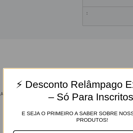
Grandes coisas estão no horizonte
⚡ Desconto Relâmpago Ex
Algo grande está se formando! Nossa loja está em obras e
– Só Para Inscritos
será lançada em breve!
E SEJA O PRIMEIRO A SABER SOBRE NO
PRODUTOS!