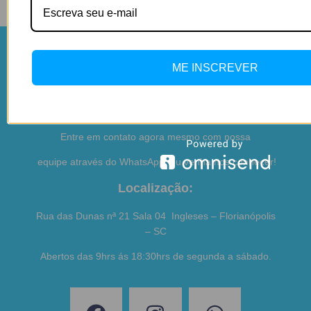
ME INSCREVER
Ficou Com Alguma Dúvida?
Entre em contato agora mesmo com nossa
equipe através do WhatsApp, ou venha nos conhecer!
Localização:
Rua das Dunas nª 21 Sala 04 Ingleses – Florianópolis
– SC
Abertos das 9hrs ás 18:30hrs de segunda a sábado.