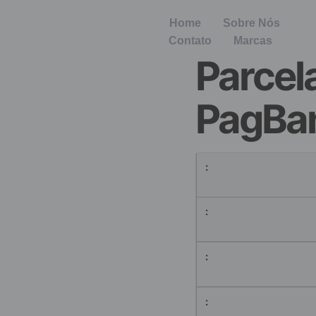
Home
Sobre Nós
Contato
Marcas
Parce
PagBa