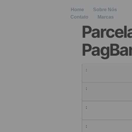
Home
Sobre Nós
Contato
Marcas
Parce
PagBa