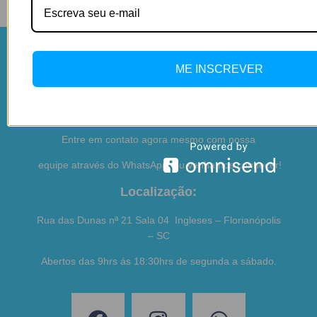
ME INSCREVER
Ficou Com Alguma Dúvida?
Entre em contato agora mesmo com nossa
equipe através do WhatsApp, ou venha nos conhecer!
Localização:
Rua das Dunas nª 21 Sala 04 Ingleses – Florianópolis
– SC
Abertos das 9hrs ás 18:30hrs de segunda a sábado.