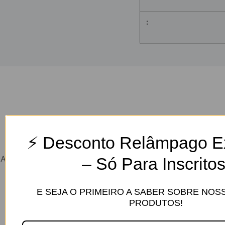
Grandes coisas estão no horizonte
⚡ Desconto Relâmpago Ex
Algo grande está se formando! Nossa loja está em obras e
– Só Para Inscritos
será lançada em breve!
E SEJA O PRIMEIRO A SABER SOBRE NO
PRODUTOS!