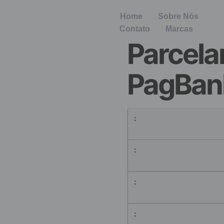
Home
Sobre Nós
Contato
Marcas
Parcel
PagBan