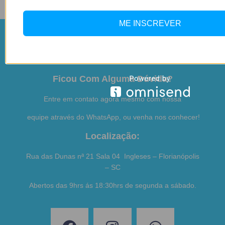
ME INSCREVER
Ficou Com Alguma Dúvida?
Entre em contato agora mesmo com nossa
equipe através do WhatsApp, ou venha nos conhecer!
Localização:
Rua das Dunas nª 21 Sala 04 Ingleses – Florianópolis
– SC
Abertos das 9hrs ás 18:30hrs de segunda a sábado.