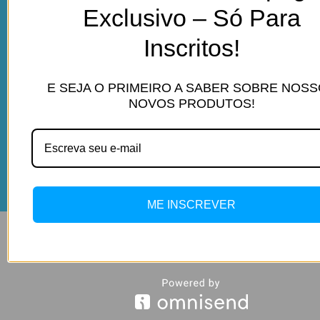
Exclusivo – Só Para
– SC
Abertos das 9hrs ás 18:30hrs de segunda a sábado.
Inscritos!
E SEJA O PRIMEIRO A SABER SOBRE NOS
NOVOS PRODUTOS!
ME INSCREVER